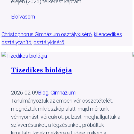
elején (2025) felkérést kaptam…
Elolvasom
Christophorus Gimnázium osztálykísérő
, 
kilencedikes
osztálytanító
, 
osztálykísérő
Tizedikes biológia
2026-02-09
Blog
, 
Gimnázium
Tanulmányoztuk az emberi vér összetételét,
megnéztük mikroszkóp alatt, majd mértünk
vérnyomást, vércukrot, pulzust, meghallgattuk a
szívverésünket, a légzésünket, próbáltuk
kimutatni, kinek mekkora a tüdeje, milyen a