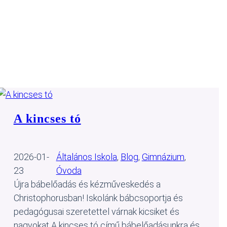
A kincses tó
2026-01-
Általános Iskola
, 
Blog
, 
Gimnázium
, 
23
Óvoda
Újra bábelőadás és kézműveskedés a
Christophorusban! Iskolánk bábcsoportja és
pedagógusai szeretettel várnak kicsiket és
nagyokat A kincses tó című bábelőadásunkra és