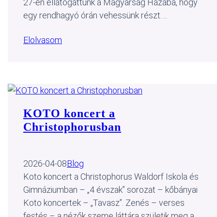
27-én ellátogattunk a Magyarság Házába, hogy
egy rendhagyó órán vehessünk részt.…
Elolvasom
KOTO koncert a
Christophorusban
2026-04-08
Blog
Koto koncert a Christophorus Waldorf Iskola és
Gimnáziumban – „4 évszak” sorozat – kőbányai
Koto koncertek – „Tavasz”. Zenés – verses
festés – a nézők szeme láttára születik meg a