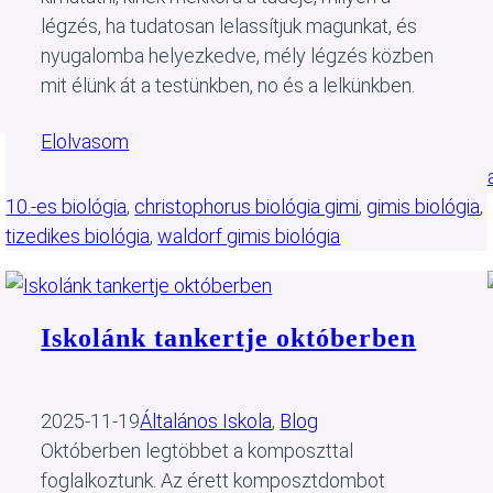
légzés, ha tudatosan lelassítjuk magunkat, és
nyugalomba helyezkedve, mély légzés közben
mit élünk át a testünkben, no és a lelkünkben.
Elolvasom
10.-es biológia
, 
christophorus biológia gimi
, 
gimis biológia
, 
tizedikes biológia
, 
waldorf gimis biológia
Iskolánk tankertje októberben
2025-11-19
Általános Iskola
, 
Blog
Októberben legtöbbet a komposzttal
foglalkoztunk. Az érett komposztdombot