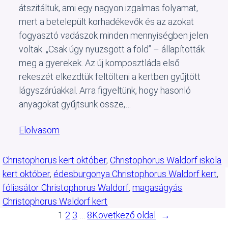
átszitáltuk, ami egy nagyon izgalmas folyamat,
mert a betelepült korhadékevők és az azokat
fogyasztó vadászok minden mennyiségben jelen
voltak. „Csak úgy nyüzsgött a föld” – állapították
meg a gyerekek. Az új komposztláda első
rekeszét elkezdtük feltölteni a kertben gyűjtött
lágyszárúakkal. Arra figyeltünk, hogy hasonló
anyagokat gyűjtsünk össze,…
Elolvasom
Christophorus kert október
, 
Christophorus Waldorf iskola
kert október
, 
édesburgonya Christophorus Waldorf kert
, 
fóliasátor Christophorus Waldorf
, 
magaságyás
Christophorus Waldorf kert
1
2
3
…
8
Következő oldal
→