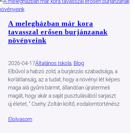
A melegházban már kora
tavasszal erősen burjánzanak
növényeink
2026-04-17
Általános Iskola
, 
Blog
Elbűvöl a habzó zöld, a burjánzás szabadsága, a
korlátlanság, az a tudat, hogy a növényi lét képes
maga alá gyűrni bármit, állandóan újratermeli
magát, hogy akár a saját pusztulásából sarjaszt
új életet, ” Csehy Zoltán költő, irodalomtörténész
Elolvasom