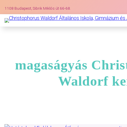
1108 Budapest, Sibrik Miklós út 66-68.
magaságyás Chris
Waldorf ke