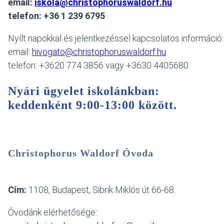
email:
iskola@christophoruswaldorf.hu
telefon: +36 1 239 6795
Nyílt napokkal és jelentkezéssel kapcsolatos információ
email:
hivogato@christophoruswaldorf.hu
telefon: +3620 774 3856 vagy +3630 4405680
Nyári ügyelet iskolánkban:
keddenként 9:00-13:00 között
.
Christophorus Waldorf Óvoda
Cím:
1108, Budapest, Sibrik Miklós út 66-68.
Óvodánk elérhetősége: