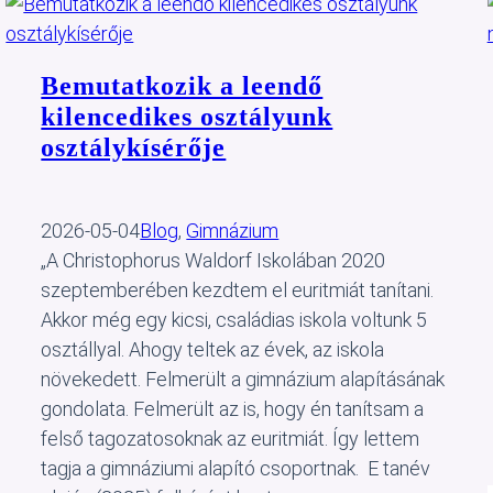
Bemutatkozik a leendő
kilencedikes osztályunk
osztálykísérője
2026-05-04
Blog
, 
Gimnázium
„A Christophorus Waldorf Iskolában 2020
szeptemberében kezdtem el euritmiát tanítani.
Akkor még egy kicsi, családias iskola voltunk 5
osztállyal. Ahogy teltek az évek, az iskola
növekedett. Felmerült a gimnázium alapításának
gondolata. Felmerült az is, hogy én tanítsam a
felső tagozatosoknak az euritmiát. Így lettem
tagja a gimnáziumi alapító csoportnak. E tanév