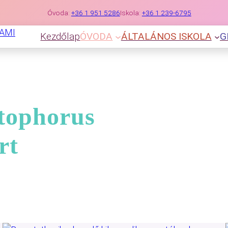
Óvoda:
+36 1 951 5286
Iskola:
+36 1 239-6795
Kezdőlap
ÓVODA
ÁLTALÁNOS ISKOLA
G
tophorus
rt