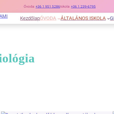
Óvoda:
+36 1 951 5286
Iskola:
+36 1 239-6795
Kezdőlap
ÓVODA
ÁLTALÁNOS ISKOLA
G
iológia