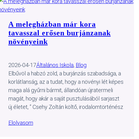
A melegházban már kora
tavasszal erősen burjánzanak
növényeink
2026-04-17
Általános Iskola
, 
Blog
Elbűvöl a habzó zöld, a burjánzás szabadsága, a
korlátlanság, az a tudat, hogy a növényi lét képes
maga alá gyűrni bármit, állandóan újratermeli
magát, hogy akár a saját pusztulásából sarjaszt
új életet, ” Csehy Zoltán költő, irodalomtörténész
Elolvasom