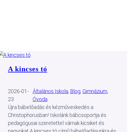
A kincses tó
2026-01-
Általános Iskola
, 
Blog
, 
Gimnázium
, 
23
Óvoda
Újra bábelőadás és kézműveskedés a
Christophorusban! Iskolánk bábcsoportja és
pedagógusai szeretettel várnak kicsiket és
nagyokat A kincses tó című bábelőadásunkra és