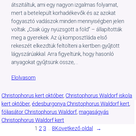
átszitáltuk, ami egy nagyon izgalmas folyamat,
mert a betelepült korhadékevők és az azokat
fogyasztó vadászok minden mennyiségben jelen
voltak. „Csak úgy nyüzsgött a föld” – állapították
meg a gyerekek. Az új komposztláda első
rekeszét elkezdtük feltölteni a kertben gyűjtött
lágyszárúakkal. Arra figyeltünk, hogy hasonló
anyagokat gyűjtsünk össze,…
Elolvasom
Christophorus kert október
, 
Christophorus Waldorf iskola
kert október
, 
édesburgonya Christophorus Waldorf kert
, 
fóliasátor Christophorus Waldorf
, 
magaságyás
Christophorus Waldorf kert
1
2
3
…
8
Következő oldal
→