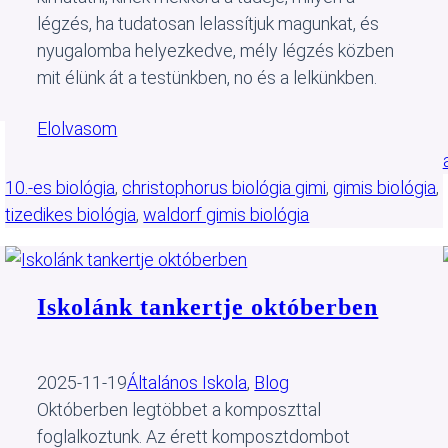
légzés, ha tudatosan lelassítjuk magunkat, és
nyugalomba helyezkedve, mély légzés közben
mit élünk át a testünkben, no és a lelkünkben.
Elolvasom
10.-es biológia
, 
christophorus biológia gimi
, 
gimis biológia
, 
tizedikes biológia
, 
waldorf gimis biológia
Iskolánk tankertje októberben
2025-11-19
Általános Iskola
, 
Blog
Októberben legtöbbet a komposzttal
foglalkoztunk. Az érett komposztdombot