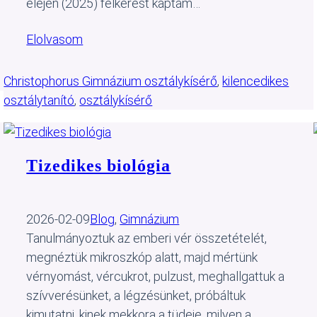
elején (2025) felkérést kaptam…
Elolvasom
Christophorus Gimnázium osztálykísérő
, 
kilencedikes
osztálytanító
, 
osztálykísérő
Tizedikes biológia
2026-02-09
Blog
, 
Gimnázium
Tanulmányoztuk az emberi vér összetételét,
megnéztük mikroszkóp alatt, majd mértünk
vérnyomást, vércukrot, pulzust, meghallgattuk a
szívverésünket, a légzésünket, próbáltuk
kimutatni, kinek mekkora a tüdeje, milyen a