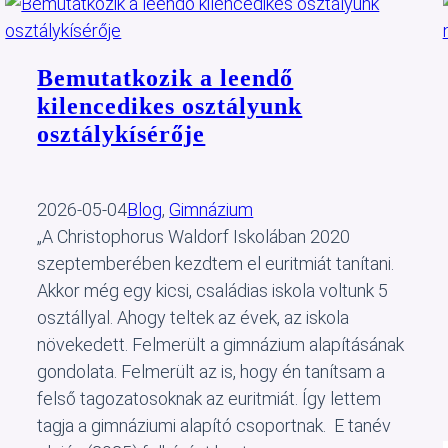
Bemutatkozik a leendő
kilencedikes osztályunk
osztálykísérője
2026-05-04
Blog
, 
Gimnázium
„A Christophorus Waldorf Iskolában 2020
szeptemberében kezdtem el euritmiát tanítani.
Akkor még egy kicsi, családias iskola voltunk 5
osztállyal. Ahogy teltek az évek, az iskola
növekedett. Felmerült a gimnázium alapításának
gondolata. Felmerült az is, hogy én tanítsam a
felső tagozatosoknak az euritmiát. Így lettem
tagja a gimnáziumi alapító csoportnak. E tanév