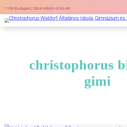
1108 Budapest, Sibrik Miklós út 66-68.
christophorus b
gimi