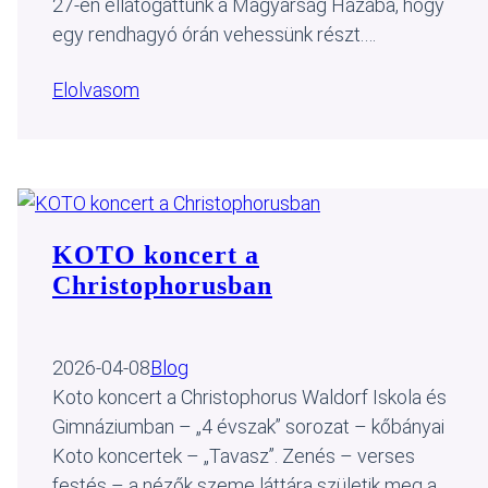
27-én ellátogattunk a Magyarság Házába, hogy
egy rendhagyó órán vehessünk részt.…
Elolvasom
KOTO koncert a
Christophorusban
2026-04-08
Blog
Koto koncert a Christophorus Waldorf Iskola és
Gimnáziumban – „4 évszak” sorozat – kőbányai
Koto koncertek – „Tavasz”. Zenés – verses
festés – a nézők szeme láttára születik meg a