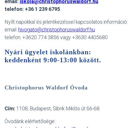
email:
iskola@christophoruswaldorf.hu
telefon: +36 1 239 6795
Nyílt napokkal és jelentkezéssel kapcsolatos információ
email:
hivogato@christophoruswaldorf.hu
telefon: +3620 774 3856 vagy +3630 4405680
Nyári ügyelet iskolánkban:
keddenként 9:00-13:00 között
.
Christophorus Waldorf Óvoda
Cím:
1108, Budapest, Sibrik Miklós út 66-68.
Óvodánk elérhetősége: