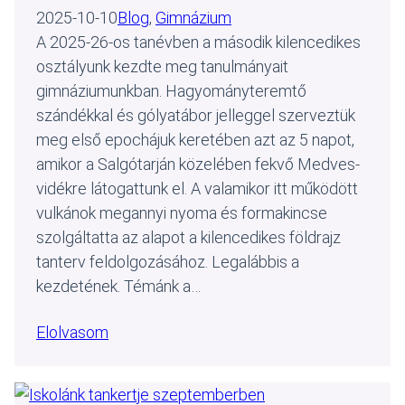
2025-10-10
Blog
, 
Gimnázium
A 2025-26-os tanévben a második kilencedikes
osztályunk kezdte meg tanulmányait
gimnáziumunkban. Hagyományteremtő
szándékkal és gólyatábor jelleggel szerveztük
meg első epochájuk keretében azt az 5 napot,
amikor a Salgótarján közelében fekvő Medves-
vidékre látogattunk el. A valamikor itt működött
vulkánok megannyi nyoma és formakincse
szolgáltatta az alapot a kilencedikes földrajz
tanterv feldolgozásához. Legalábbis a
kezdetének. Témánk a…
Elolvasom