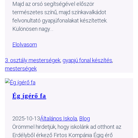
Majd az orsó segítségével először
természetes színű, majd színkavalkádot
felvonultató gyapjúfonalakat készítettek.
Különösen nagy…
Elolvasom
3. osztály mesterségek
, 
gyapjú fonal készítés
, 
mesterségek
Ég ígérő fa
2025-10-13
Általános Iskola
, 
Blog
Örömmel hirdetjük, hogy iskolánk ad otthont az
Erdélyből érkező Firtos Kompánia Égig érő