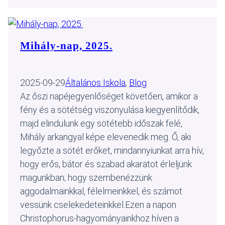
Mihály-nap, 2025.
2025-09-29
Általános Iskola
, 
Blog
Az őszi napéjegyenlőséget követően, amikor a
fény és a sötétség viszonyulása kiegyenlítődik,
majd elindulunk egy sötétebb időszak felé,
Mihály arkangyal képe elevenedik meg. Ő, aki
legyőzte a sötét erőket, mindannyiunkat arra hív,
hogy erős, bátor és szabad akaratot érleljünk
magunkban; hogy szembenézzünk
aggodalmainkkal, félelmeinkkel, és számot
vessünk cselekedeteinkkel.Ezen a napon
Christophorus-hagyományainkhoz híven a