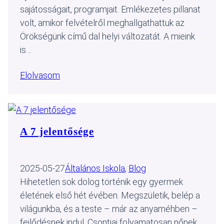
sajátosságait, programjait. Emlékezetes pillanat
volt, amikor felvételről meghallgathattuk az
Örökségünk című dal helyi változatát. A mieink
is…
Elolvasom
A 7 jelentősége
2025-05-27
Általános Iskola
, 
Blog
Hihetetlen sok dolog történik egy gyermek
életének első hét évében. Megszületik, belép a
világunkba, és a teste – már az anyaméhben –
fejlődésnek indul. Csontjai folyamatosan nőnek,