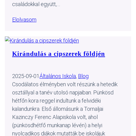
családokkal együtt,…
Elolvasom
Kirándulás a cipszerek földjén
2025-09-01
Általános Iskola
, 
Blog
Csodálatos élményben volt részünk a hetedik
osztállyal a tanév utolsó napjaiban. Pünkösd
hétfőn kora reggel indultunk a felvidéki
kalandunkra. Első állomásunk a Tornaljai
Kazinczy Ferenc Alapiskola volt, ahol
(pünkösdhétfő munkanap lévén) a helyi
nyolcadikos diákok mutatták be iskolájuk