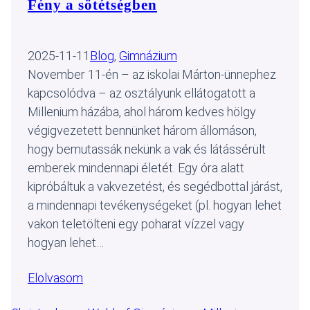
Fény a sötétségben
2025-11-11
Blog
, 
Gimnázium
November 11-én – az iskolai Márton-ünnephez
kapcsolódva – az osztályunk ellátogatott a
Millenium házába, ahol három kedves hölgy
végigvezetett bennünket három állomáson,
hogy bemutassák nekünk a vak és látássérült
emberek mindennapi életét. Egy óra alatt
kipróbáltuk a vakvezetést, és segédbottal járást,
a mindennapi tevékenységeket (pl. hogyan lehet
vakon teletölteni egy poharat vízzel vagy
hogyan lehet…
Elolvasom