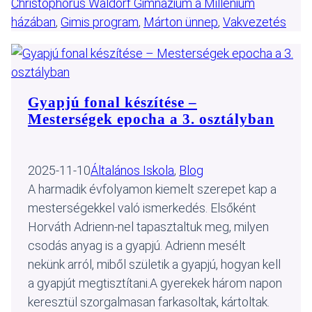
Christophorus Waldorf Gimnázium a Millenium
házában
, 
Gimis program
, 
Márton ünnep
, 
Vakvezetés
Gyapjú fonal készítése –
Mesterségek epocha a 3. osztályban
2025-11-10
Általános Iskola
, 
Blog
A harmadik évfolyamon kiemelt szerepet kap a
mesterségekkel való ismerkedés. Elsőként
Horváth Adrienn-nel tapasztaltuk meg, milyen
csodás anyag is a gyapjú. Adrienn mesélt
nekünk arról, miből születik a gyapjú, hogyan kell
a gyapjút megtisztítani.A gyerekek három napon
keresztül szorgalmasan farkasoltak, kártoltak.