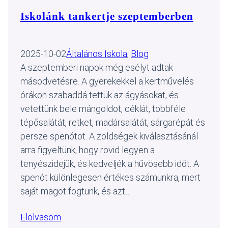
Iskolánk tankertje szeptemberben
2025-10-02
Általános Iskola
, 
Blog
A szeptemberi napok még esélyt adtak
másodvetésre. A gyerekekkel a kertművelés
órákon szabaddá tettük az ágyásokat, és
vetettünk bele mángoldot, céklát, többféle
tépősalátát, retket, madársalátát, sárgarépát és
persze spenótot. A zöldségek kiválasztásánál
arra figyeltünk, hogy rövid legyen a
tenyészidejük, és kedveljék a hűvösebb időt. A
spenót különlegesen értékes számunkra, mert
saját magot fogtunk, és azt…
Elolvasom