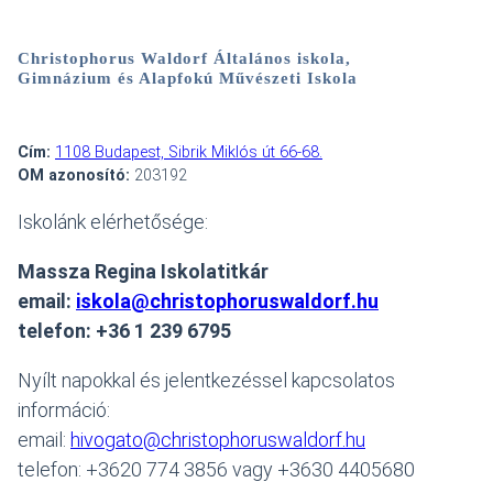
Christophorus Waldorf Általános iskola,
Gimnázium és Alapfokú Művészeti Iskola
Cím:
1108 Budapest, Sibrik Miklós út 66-68.
OM azonosító:
203192
Iskolánk elérhetősége:
Massza Regina Iskolatitkár
email:
iskola@christophoruswaldorf.hu
telefon: +36 1 239 6795
Nyílt napokkal és jelentkezéssel kapcsolatos
információ:
email:
hivogato@christophoruswaldorf.hu
telefon: +3620 774 3856 vagy +3630 4405680