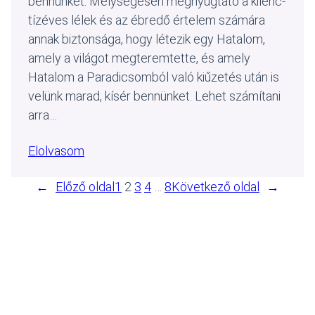
bennünket. Mélységesen megnyugtató a kilenc-
tízéves lélek és az ébredő értelem számára
annak biztonsága, hogy létezik egy Hatalom,
amely a világot megteremtette, és amely
Hatalom a Paradicsomból való kiűzetés után is
velünk marad, kísér bennünket. Lehet számítani
arra…
Elolvasom
←
Előző oldal
1
2
3
4
…
8
Következő oldal
→