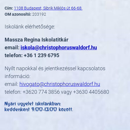
Cím:
1108 Budapest, Sibrik Miklós út 66-68.
OM azonosító:
203192
Iskolánk elérhetősége:
Massza Regina Iskolatitkár
email:
iskola@christophoruswaldorf.hu
telefon: +36 1 239 6795
Nyílt napokkal és jelentkezéssel kapcsolatos
információ:
email:
hivogato@christophoruswaldorf.hu
telefon: +3620 774 3856 vagy +3630 4405680
Nyári ügyelet iskolánkban:
keddenként 9:00-13:00 között
.