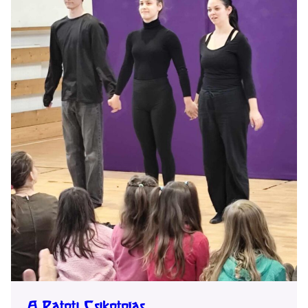
A Rátóti Csikótojás