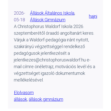
2026-
Állások Általános Iskola
, 
hajni
05-18
Állások Gimnázium
A Christophorus Waldorf Iskola 2026.
szeptemberétől óraadó angoltanárt keres.
Várjuk a Waldorf-pedagógia iránt nyitott,
szakirányú végzettséggel rendelkező
pedagógusok jelentkezését a
jelentkezes@christophoruswaldorf.hu e-
mail címre önéletrajz, motivációs levél és a
végzettséget igazoló dokumentumok
mellékelésével.
Elolvasom
állások
, 
állások gimnázium