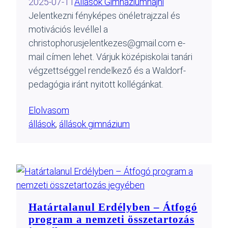
2025-07-11
Állások Gimnázium
hajni
Jelentkezni fényképes önéletrajzzal és
motivációs levéllel a
christophorusjelentkezes@gmail.com e-
mail címen lehet. Várjuk középiskolai tanári
végzettséggel rendelkező és a Waldorf-
pedagógia iránt nyitott kollégánkat.
Elolvasom
állások
, 
állások gimnázium
Határtalanul Erdélyben – Átfogó
program a nemzeti összetartozás