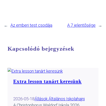
←
Az emberi test csodája
A 7 jelentősége
→
Kapcsolódó bejegyzések
Extra lesson tanárt keresünk
2026-05-18
Állások Általános Iskola
hajni
A Christophorus Waldorf Iskola 2026.