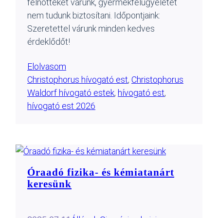
felnőtteket várunk, gyermekfelügyeletet
nem tudunk biztosítani. Időpontjaink:
Szeretettel várunk minden kedves
érdeklődőt!
Elolvasom
Christophorus hívogató est
, 
Christophorus
Waldorf hívogató estek
, 
hívogató est
, 
hívogató est 2026
Óraadó fizika- és kémiatanárt
keresünk