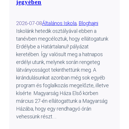
jegyében
2026-07-08
Általános Iskola
, 
Blog
hajni
Iskolánk hetedik osztályával ebben a
tanévben megcéloztuk, hogy ellátogatunk
Erdélybe a Határtalanul! pályázat
keretében. Így valósult meg a hatnapos
erdélyi utunk, melynek során rengeteg
látványosságot tekinthettünk meg. A
kirándulásunkat azonban még sok egyéb
program és foglalkozás megelőzte, illetve
kísérte. Magyarság Háza Első körben
március 27-én ellátogattunk a Magyarság
Házába, hogy egy rendhagyó órán
vehessünk részt.…