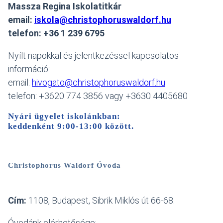
Massza Regina Iskolatitkár
email:
iskola@christophoruswaldorf.hu
telefon: +36 1 239 6795
Nyílt napokkal és jelentkezéssel kapcsolatos
információ:
email:
hivogato@christophoruswaldorf.hu
telefon: +3620 774 3856 vagy +3630 4405680
Nyári ügyelet iskolánkban:
keddenként 9:00-13:00 között
.
Christophorus Waldorf Óvoda
Cím:
1108, Budapest, Sibrik Miklós út 66-68.
Óvodánk elérhetősége: