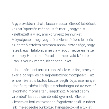
A gyerekekben itt-ott, lassan-lassan ébredő kérdések
között “spontán módon” is felmerül, hogyan is
keletkezett a világ, ami körülvesz bennünket.
Mélységesen megnyugtató a kilenc-tízéves lélek és
az ébredő értelem számára annak biztonsága, hogy
létezik egy Hatalom, amely a világot megteremtette,
és amely Hatalom a Paradicsomból való kiűzetés
után is velünk marad, kísér bennünket.
Lehet számítani arra a rendező elvre, erőre, amely –
akár a bolygó- és csillagrendszerek mozgásait – az
emberi életet is biztos kézzel segíti, óvja, eseményeit
lehetőségekként kínálja, s szabadságot ad az ezekből
levonható morális tanulságokhoz. A paradicsomi
„álomból” lassacskán ébredő gyermeki lélek e
kilencéves kori változásban fogódzóra talál. Mindezt
lelki melegségbe burkoltuk: hangjátékokkal éltük át