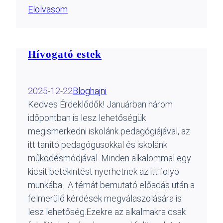
Elolvasom
Hívogató estek
2025-12-22
Blog
hajni
Kedves Érdeklődők! Januárban három
időpontban is lesz lehetőségük
megismerkedni iskolánk pedagógiájával, az
itt tanító pedagógusokkal és iskolánk
működésmódjával. Minden alkalommal egy
kicsit betekintést nyerhetnek az itt folyó
munkába. A témát bemutató előadás után a
felmerülő kérdések megválaszolására is
lesz lehetőség.Ezekre az alkalmakra csak