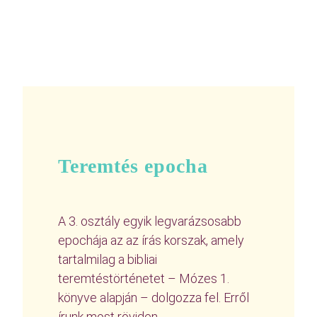
Teremtés epocha
A 3. osztály egyik legvarázsosabb
epochája az az írás korszak, amely
tartalmilag a bibliai
teremtéstörténetet – Mózes 1.
könyve alapján – dolgozza fel. Erről
írunk most röviden.