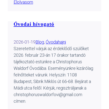
Elolvasom
Óvodai hívogató
2026-01-19
Blog
, 
Óvoda
hajni
Szeretettel várjuk az érdeklődő szülőket
2026. február 23-án 17 órakor tartandó
tájékoztató estünkre a Christophorus
Waldorf Óvodába. Eseményünkre kizárólag
felnőtteket várunk. Helyszín: 1108
Budapest, Sibrik Miklós út 66-68. Bejárat a
Mádi utca felől. Kérjük, regisztráljanak a
christophoruswaldorfovi@gmail.com
címen.