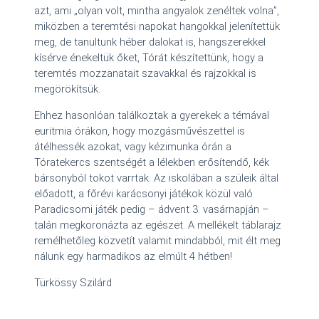
azt, ami „olyan volt, mintha angyalok zenéltek volna”,
miközben a teremtési napokat hangokkal jelenítettük
meg, de tanultunk héber dalokat is, hangszerekkel
kísérve énekeltük őket, Tórát készítettünk, hogy a
teremtés mozzanatait szavakkal és rajzokkal is
megörökítsük.
Ehhez hasonlóan találkoztak a gyerekek a témával
euritmia órákon, hogy mozgásművészettel is
átélhessék azokat, vagy kézimunka órán a
Tóratekercs szentségét a lélekben erősítendő, kék
bársonyból tokot varrtak. Az iskolában a szüleik által
előadott, a főrévi karácsonyi játékok közül való
Paradicsomi játék pedig – ádvent 3. vasárnapján –
talán megkoronázta az egészet. A mellékelt táblarajz
remélhetőleg közvetít valamit mindabból, mit élt meg
nálunk egy harmadikos az elmúlt 4 hétben!
Türkössy Szilárd