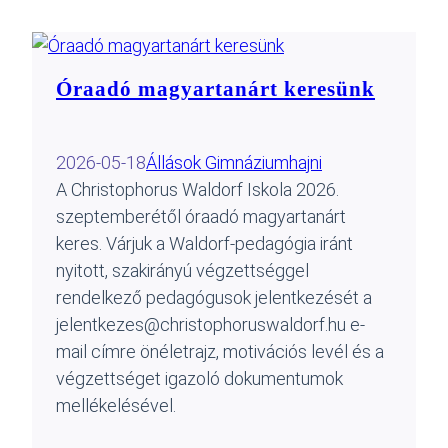
Óraadó magyartanárt keresünk
2026-05-18
Állások Gimnázium
hajni
A Christophorus Waldorf Iskola 2026.
szeptemberétől óraadó magyartanárt
keres. Várjuk a Waldorf-pedagógia iránt
nyitott, szakirányú végzettséggel
rendelkező pedagógusok jelentkezését a
jelentkezes@christophoruswaldorf.hu e-
mail címre önéletrajz, motivációs levél és a
végzettséget igazoló dokumentumok
mellékelésével.