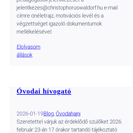
jelentkezes@christophoruswaldorf.hu e-mail
címre önéletrajz, motivációs levél és a
végzettséget igazoló dokumentumok
mellékelésével.
Elolvasom
állások
Óvodai hívogató
2026-01-19
Blog
, 
Óvoda
hajni
Szeretettel várjuk az érdeklődő szülőket 2026.
február 23-án 17 órakor tartandó tájékoztató