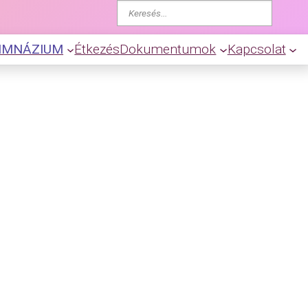
K
e
r
IMNÁZIUM
Étkezés
Dokumentumok
Kapcsolat
e
s
é
s