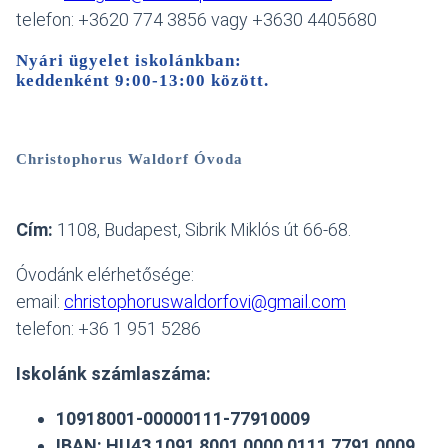
telefon: +3620 774 3856 vagy +3630 4405680
Nyári ügyelet iskolánkban:
keddenként 9:00-13:00 között
.
Christophorus Waldorf Óvoda
Cím:
1108, Budapest, Sibrik Miklós út 66-68.
Óvodánk elérhetősége:
email:
christophoruswaldorfovi@gmail.com
telefon: +36 1 951 5286
Iskolánk számlaszáma:
10918001-00000111-77910009
IBAN: HU43 1091 8001 0000 0111 7791 0009