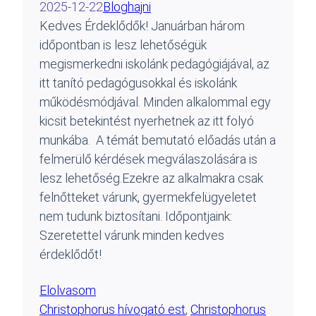
2025-12-22
Blog
hajni
Kedves Érdeklődők! Januárban három
időpontban is lesz lehetőségük
megismerkedni iskolánk pedagógiájával, az
itt tanító pedagógusokkal és iskolánk
működésmódjával. Minden alkalommal egy
kicsit betekintést nyerhetnek az itt folyó
munkába. A témát bemutató előadás után a
felmerülő kérdések megválaszolására is
lesz lehetőség.Ezekre az alkalmakra csak
felnőtteket várunk, gyermekfelügyeletet
nem tudunk biztosítani. Időpontjaink:
Szeretettel várunk minden kedves
érdeklődőt!
Elolvasom
Christophorus hívogató est
, 
Christophorus