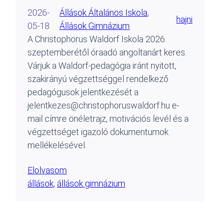
2026-
Állások Általános Iskola
, 
hajni
05-18
Állások Gimnázium
A Christophorus Waldorf Iskola 2026.
szeptemberétől óraadó angoltanárt keres.
Várjuk a Waldorf-pedagógia iránt nyitott,
szakirányú végzettséggel rendelkező
pedagógusok jelentkezését a
jelentkezes@christophoruswaldorf.hu e-
mail címre önéletrajz, motivációs levél és a
végzettséget igazoló dokumentumok
mellékelésével.
Elolvasom
állások
, 
állások gimnázium