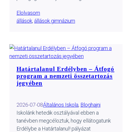
Elolvasom
állások
, 
állások gimnázium
Határtalanul Erdélyben – Átfogó
program a nemzeti összetartozás
jegyében
2026-07-08
Általános Iskola
, 
Blog
hajni
Iskolánk hetedik osztályával ebben a
tanévben megcéloztuk, hogy ellátogatunk
Erdélybe a Határtalanul! pályázat