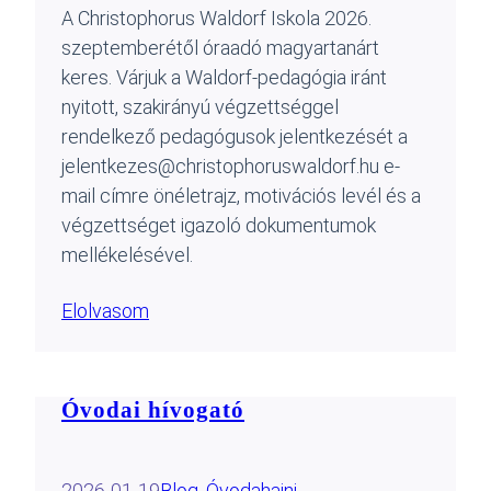
A Christophorus Waldorf Iskola 2026.
szeptemberétől óraadó magyartanárt
keres. Várjuk a Waldorf-pedagógia iránt
nyitott, szakirányú végzettséggel
rendelkező pedagógusok jelentkezését a
jelentkezes@christophoruswaldorf.hu e-
mail címre önéletrajz, motivációs levél és a
végzettséget igazoló dokumentumok
mellékelésével.
Elolvasom
Óvodai hívogató
2026-01-19
Blog
, 
Óvoda
hajni