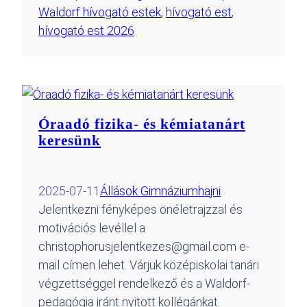
Waldorf hívogató estek
, 
hívogató est
, 
hívogató est 2026
Óraadó fizika- és kémiatanárt
keresünk
2025-07-11
Állások Gimnázium
hajni
Jelentkezni fényképes önéletrajzzal és
motivációs levéllel a
christophorusjelentkezes@gmail.com e-
mail címen lehet. Várjuk középiskolai tanári
végzettséggel rendelkező és a Waldorf-
pedagógia iránt nyitott kollégánkat.