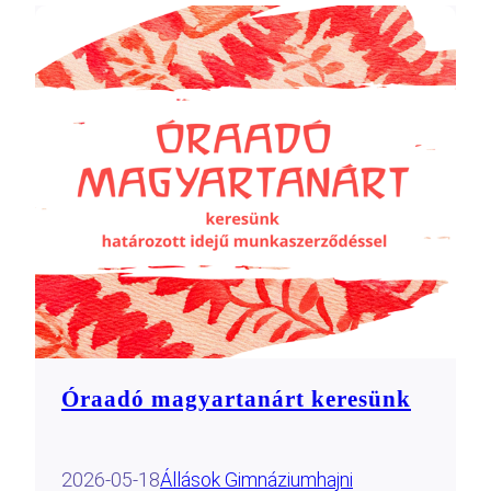
Óraadó magyartanárt keresünk
2026-05-18
Állások Gimnázium
hajni