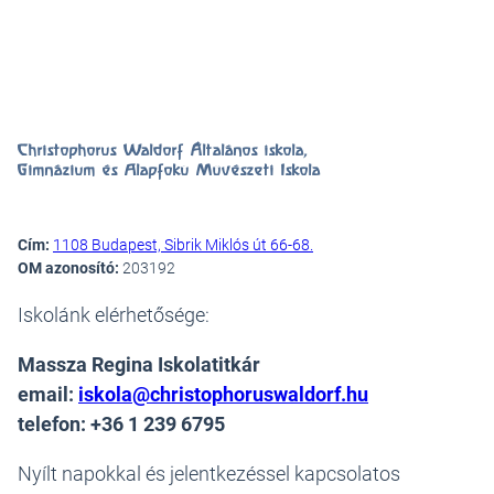
Christophorus Waldorf Általános iskola,
Gimnázium és Alapfokú Művészeti Iskola
Cím:
1108 Budapest, Sibrik Miklós út 66-68.
OM azonosító:
203192
Iskolánk elérhetősége:
Massza Regina Iskolatitkár
email:
iskola@christophoruswaldorf.hu
telefon: +36 1 239 6795
Nyílt napokkal és jelentkezéssel kapcsolatos