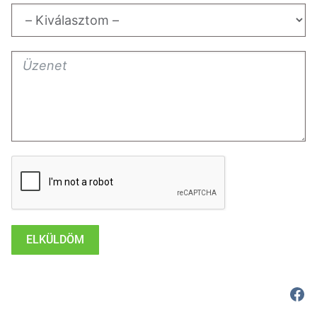
ELKÜLDÖM
Fac