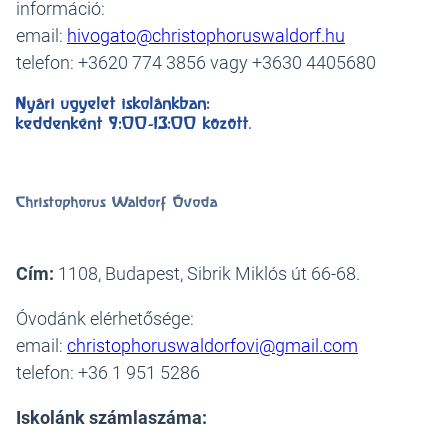
információ:
email:
hivogato@christophoruswaldorf.hu
telefon: +3620 774 3856 vagy +3630 4405680
Nyári ügyelet iskolánkban:
keddenként 9:00-13:00 között
.
Christophorus Waldorf Óvoda
Cím:
1108, Budapest, Sibrik Miklós út 66-68.
Óvodánk elérhetősége:
email:
christophoruswaldorfovi@gmail.com
telefon: +36 1 951 5286
Iskolánk számlaszáma: