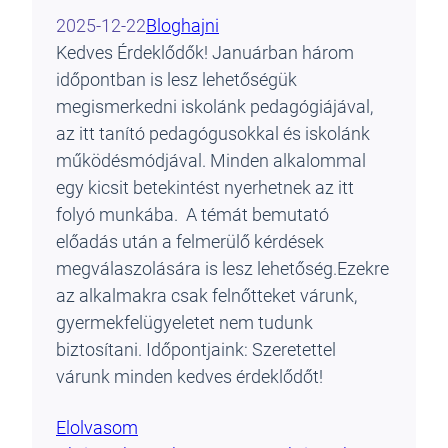
2025-12-22
Blog
hajni
Kedves Érdeklődők! Januárban három
időpontban is lesz lehetőségük
megismerkedni iskolánk pedagógiájával,
az itt tanító pedagógusokkal és iskolánk
működésmódjával. Minden alkalommal
egy kicsit betekintést nyerhetnek az itt
folyó munkába. A témát bemutató
előadás után a felmerülő kérdések
megválaszolására is lesz lehetőség.Ezekre
az alkalmakra csak felnőtteket várunk,
gyermekfelügyeletet nem tudunk
biztosítani. Időpontjaink: Szeretettel
várunk minden kedves érdeklődőt!
Elolvasom