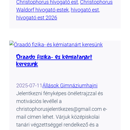
Christophorus hívogató est
, 
Christophorus
Waldorf hívogató estek
, 
hívogató est
, 
hívogató est 2026
Óraadó fizika- és kémiatanárt
keresünk
2025-07-11
Állások Gimnázium
hajni
Jelentkezni fényképes önéletrajzzal és
motivációs levéllel a
christophorusjelentkezes@gmail.com e-
mail címen lehet. Várjuk középiskolai
tanári végzettséggel rendelkező és a