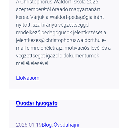
A Christophorus Waldorf Iskola 2026.
szeptemberétől óraadó magyartanárt
keres. Várjuk a Waldorf-pedagógia iránt
nyitott, szakirányú végzettséggel
rendelkező pedagógusok jelentkezését a
jelentkezes@christophoruswaldorf.hu e-
mail címre önéletrajz, motivációs levél és a
végzettséget igazoló dokumentumok
mellékelésével.
Elolvasom
Óvodai hívogató
2026-01-19
Blog
, 
Óvoda
hajni