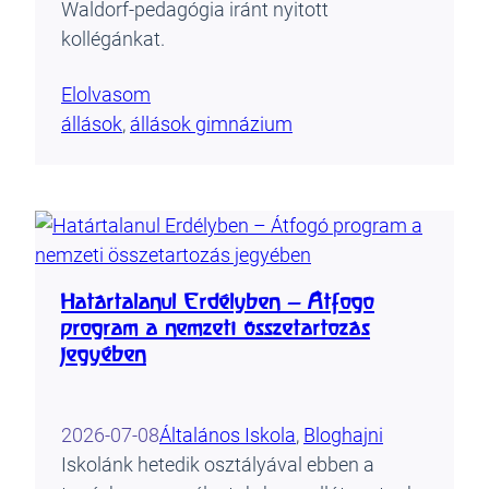
Waldorf-pedagógia iránt nyitott
kollégánkat.
Elolvasom
állások
, 
állások gimnázium
Határtalanul Erdélyben – Átfogó
program a nemzeti összetartozás
jegyében
2026-07-08
Általános Iskola
, 
Blog
hajni
Iskolánk hetedik osztályával ebben a