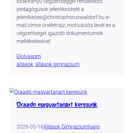
szakirányú végzettséggel rendelkező
pedagógusok jelentkezését a
jelentkezes@christophoruswaldorf.hu e-
mail címre önéletrajz, motivációs levél és a
végzettséget igazoló dokumentumok
mellékelésével.
Elolvasom
állások
, 
állások gimnázium
Óraadó magyartanárt keresünk
2026-05-18
Állások Gimnázium
hajni