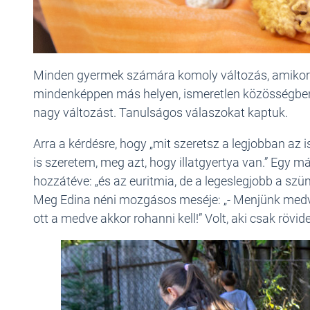
Minden gyermek számára komoly változás, amikor óv
mindenképpen más helyen, ismeretlen közösségben, ú
nagy változást. Tanulságos válaszokat kaptuk.
Arra a kérdésre, hogy „mit szeretsz a legjobban az i
is szeretem, meg azt, hogy illatgyertya van.” Egy má
hozzátéve: „és az euritmia, de a legeslegjobb a szü
Meg Edina néni mozgásos meséje: „- Menjünk medvére
ott a medve akkor rohanni kell!” Volt, aki csak rövid