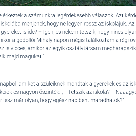
rre érkeztek a számunkra legérdekesebb válaszok. Azt kér
skolába menjenek, hogy ne legyen rossz az iskolájuk. Az é
yereket is ide? – Igen, és nekem tetszik, hogy nincs olyan
mikor a gödöllői Mihály napon mégis találkoztam a régi ovi
z is vicces, amikor az egyik osztálytársam megharagszik 
rzik majd magukat.”
napból, amiket a szüleiknek mondtak a gyerekek és az isk
ciók és nagyon őszinték: „– Tetszik az iskola? – Naaagy
 lesz már olyan, hogy egész nap bent maradhatok?”