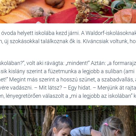
oda helyett iskolába kezd járni. A Waldorf-iskolásoknak 
j szokásokkal találkoznak ők is. Kíváncsiak voltunk, hog
skolában?”, volt aki rávágta: „mindent!” Aztán: „a formaraj
sik kislány szerint a füzetmunka a legjobb a suliban (ami 
net!” Megint más szerint a hosszú szünet, a szabadvallás, a
 vadászni. – Mit látsz? – Egy hidat. – Menjünk át rajta!
en, lényegretörően válaszolt a „mi a legjobb az iskolában” k