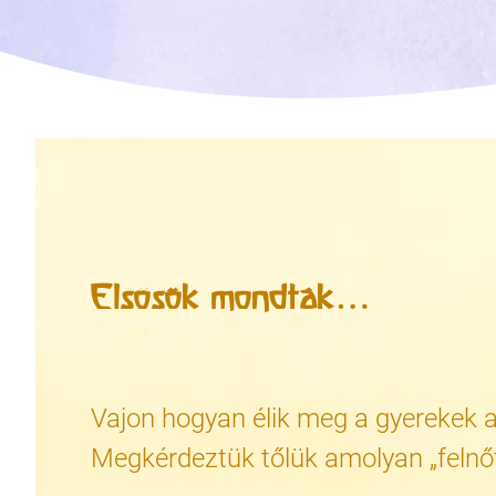
Elsősök mondták…
Vajon hogyan élik meg a gyerekek a
Megkérdeztük tőlük amolyan „felnő