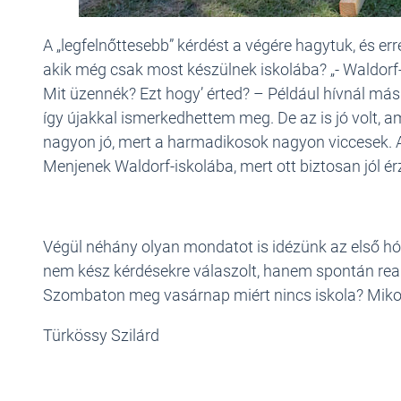
A „legfelnőttesebb” kérdést a végére hagytuk, és e
akik még csak most készülnek iskolába? „- Waldorf-i
Mit üzennék? Ezt hogy’ érted? – Például hívnál más g
így újakkal ismerkedhettem meg. De az is jó volt, a
nagyon jó, mert a harmadikosok nagyon viccesek. A
Menjenek Waldorf-iskolába, mert ott biztosan jól é
Végül néhány olyan mondatot is idézünk az első hó
nem kész kérdésekre válaszolt, hanem spontán reak
Szombaton meg vasárnap miért nincs iskola? Mikor
Türkössy Szilárd