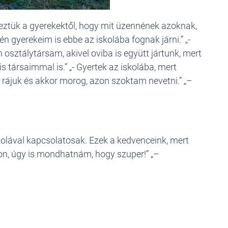
deztük a gyerekektől, hogy mit üzennének azoknak,
n gyerekeim is ebbe az iskolába fognak járni.” „-
 osztálytársam, akivel oviba is együtt jártunk, mert
s társaimmal is.” „- Gyertek az iskolába, mert
rájuk és akkor morog, azon szoktam nevetni.” „–
olával kapcsolatosak. Ezek a kedvenceink, mert
on, úgy is mondhatnám, hogy szuper!” „–