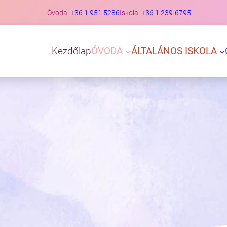
Óvoda:
+36 1 951 5286
Iskola:
+36 1 239-6795
Kezdőlap
ÓVODA
ÁLTALÁNOS ISKOLA