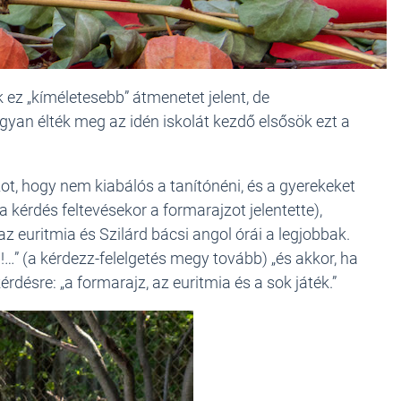
ez „kíméletesebb” átmenetet jelent, de
yan élték meg az idén iskolát kezdő elsősök ezt a
zot, hogy nem kiabálós a tanítónéni, és a gyerekeket
a kérdés feltevésekor a formarajzot jelentette),
z euritmia és Szilárd bácsi angol órái a legjobbak.
…” (a kérdezz-felelgetés megy tovább) „és akkor, ha
érdésre: „a formarajz, az euritmia és a sok játék.”