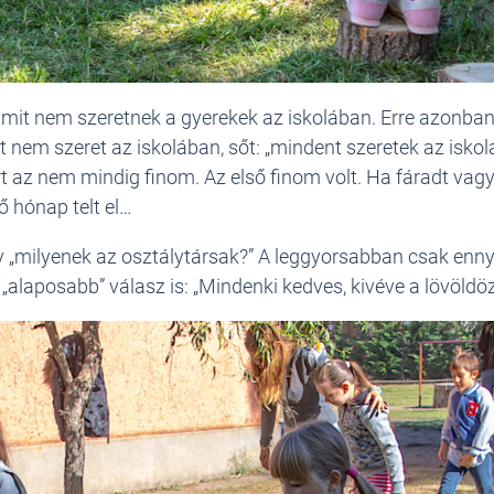
mit nem szeretnek a gyerekek az iskolában. Erre azonban 
t nem szeret az iskolában, sőt: „mindent szeretek az isko
az nem mindig finom. Az első finom volt. Ha fáradt vagyok
 hónap telt el…
 „milyenek az osztálytársak?” A leggyorsabban csak ennyi j
 „alaposabb” válasz is: „Mindenki kedves, kivéve a lövöldöz