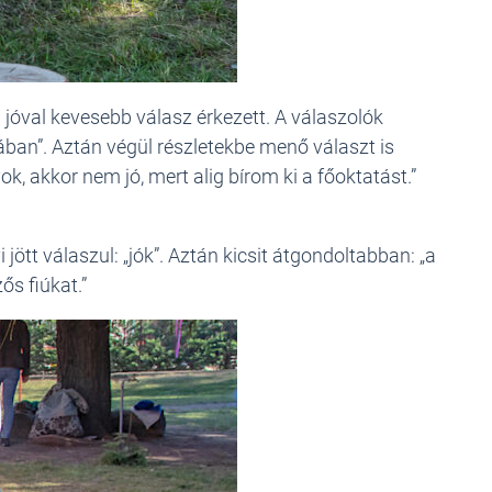
jóval kevesebb válasz érkezett. A válaszolók
lában”. Aztán végül részletekbe menő választ is
, akkor nem jó, mert alig bírom ki a főoktatást.”
ött válaszul: „jók”. Aztán kicsit átgondoltabban: „a
ős fiúkat.”