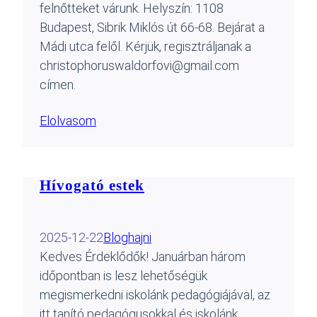
felnőtteket várunk. Helyszín: 1108
Budapest, Sibrik Miklós út 66-68. Bejárat a
Mádi utca felől. Kérjük, regisztráljanak a
christophoruswaldorfovi@gmail.com
címen.
Elolvasom
Hívogató estek
2025-12-22
Blog
hajni
Kedves Érdeklődők! Januárban három
időpontban is lesz lehetőségük
megismerkedni iskolánk pedagógiájával, az
itt tanító pedagógusokkal és iskolánk