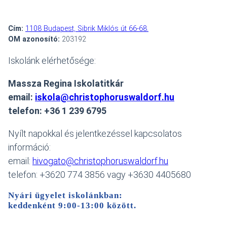
Cím:
1108 Budapest, Sibrik Miklós út 66-68.
OM azonosító:
203192
Iskolánk elérhetősége:
Massza Regina Iskolatitkár
email:
iskola@christophoruswaldorf.hu
telefon: +36 1 239 6795
Nyílt napokkal és jelentkezéssel kapcsolatos
információ:
email:
hivogato@christophoruswaldorf.hu
telefon: +3620 774 3856 vagy +3630 4405680
Nyári ügyelet iskolánkban:
keddenként 9:00-13:00 között
.