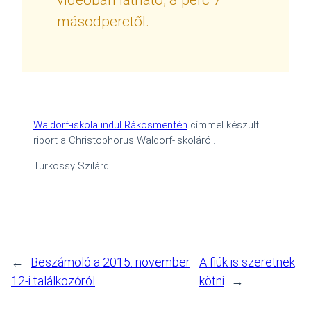
másodperctől.
Waldorf-iskola indul Rákosmentén
címmel készült
riport a Christophorus Waldorf-iskoláról.
Türkössy Szilárd
←
Beszámoló a 2015. november
A fiúk is szeretnek
12-i találkozóról
kötni
→