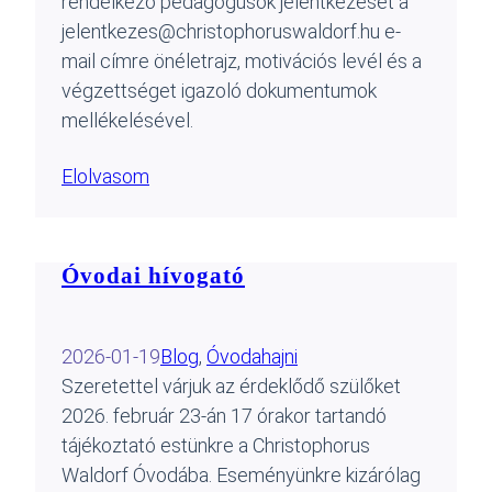
rendelkező pedagógusok jelentkezését a
jelentkezes@christophoruswaldorf.hu e-
mail címre önéletrajz, motivációs levél és a
végzettséget igazoló dokumentumok
mellékelésével.
Elolvasom
Óvodai hívogató
2026-01-19
Blog
, 
Óvoda
hajni
Szeretettel várjuk az érdeklődő szülőket
2026. február 23-án 17 órakor tartandó
tájékoztató estünkre a Christophorus
Waldorf Óvodába. Eseményünkre kizárólag