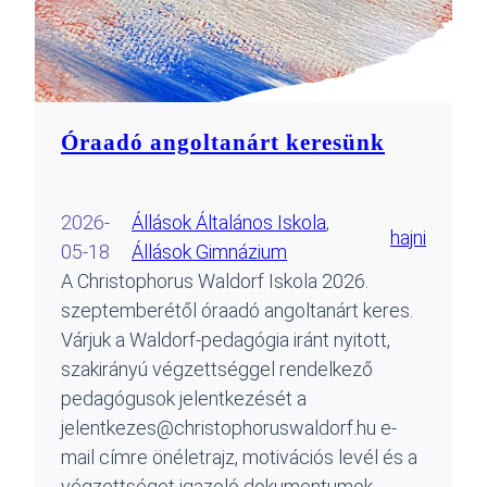
Óraadó angoltanárt keresünk
2026-
Állások Általános Iskola
, 
hajni
05-18
Állások Gimnázium
A Christophorus Waldorf Iskola 2026.
szeptemberétől óraadó angoltanárt keres.
Várjuk a Waldorf-pedagógia iránt nyitott,
szakirányú végzettséggel rendelkező
pedagógusok jelentkezését a
jelentkezes@christophoruswaldorf.hu e-
mail címre önéletrajz, motivációs levél és a
végzettséget igazoló dokumentumok