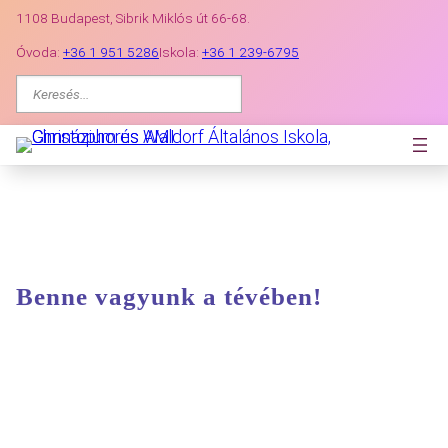
Ugrás
1108 Budapest, Sibrik Miklós út 66-68.
a
Óvoda:
+36 1 951 5286
Iskola:
+36 1 239-6795
tartalomhoz
K
e
r
e
s
é
s
Benne vagyunk a tévében!