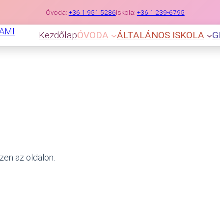
Óvoda:
+36 1 951 5286
Iskola:
+36 1 239-6795
Kezdőlap
ÓVODA
ÁLTALÁNOS ISKOLA
G
zen az oldalon.