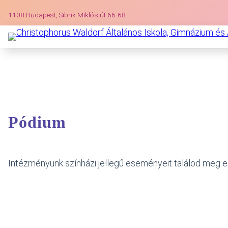
Ugrás
1108 Budapest, Sibrik Miklós út 66-68.
a
tartalomhoz
Pódium
Intézményünk színházi jellegű eseményeit találod meg e