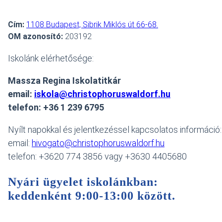
Cím:
1108 Budapest, Sibrik Miklós út 66-68.
OM azonosító:
203192
Iskolánk elérhetősége:
Massza Regina Iskolatitkár
email:
iskola@christophoruswaldorf.hu
telefon: +36 1 239 6795
Nyílt napokkal és jelentkezéssel kapcsolatos információ
email:
hivogato@christophoruswaldorf.hu
telefon: +3620 774 3856 vagy +3630 4405680
Nyári ügyelet iskolánkban:
keddenként 9:00-13:00 között
.